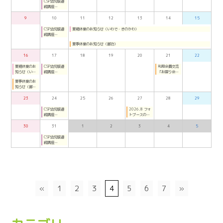
CSP幼児版連
続講座
（2026年7月
～8月月曜夜：
9
10
11
12
13
14
15
オンライン）
CSP幼児版連
夏期休業のお知らせ（いわで・きのかわ）
続講座
（2026年7月
夏季休業のお知らせ（御坊）
～8月月曜夜：
オンライン）
16
17
18
19
20
21
22
夏期休業のお
CSP幼児版連
利用会員交流
知らせ（いわ
続講座
「お喋り会」
で・きのか
（2026年7月
（ごぼう）
夏季休業のお
わ）
～8月月曜夜：
知らせ（御
オンライン）
坊）
23
24
25
26
27
28
29
CSP幼児版連
2026.8 フォ
続講座
トブースのご
（2026年7月
案内（ごぼ
～8月月曜夜：
う）
30
31
1
2
3
4
5
オンライン）
CSP幼児版連
続講座
（2026年7月
～8月月曜夜：
オンライン）
«
1
2
3
4
5
6
7
»