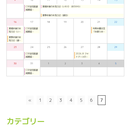
9
10
11
12
13
14
15
オンライン）
CSP幼児版連
夏期休業のお知らせ（いわで・きのかわ）
続講座
（2026年7月
夏季休業のお知らせ（御坊）
～8月月曜夜：
オンライン）
16
17
18
19
20
21
22
夏期休業のお
CSP幼児版連
利用会員交流
知らせ（いわ
続講座
「お喋り会」
で・きのか
（2026年7月
（ごぼう）
夏季休業のお
わ）
～8月月曜夜：
知らせ（御
オンライン）
坊）
23
24
25
26
27
28
29
CSP幼児版連
2026.8 フォ
続講座
トブースのご
（2026年7月
案内（ごぼ
～8月月曜夜：
う）
30
31
1
2
3
4
5
オンライン）
CSP幼児版連
続講座
（2026年7月
～8月月曜夜：
オンライン）
«
1
2
3
4
5
6
7
カテゴリー