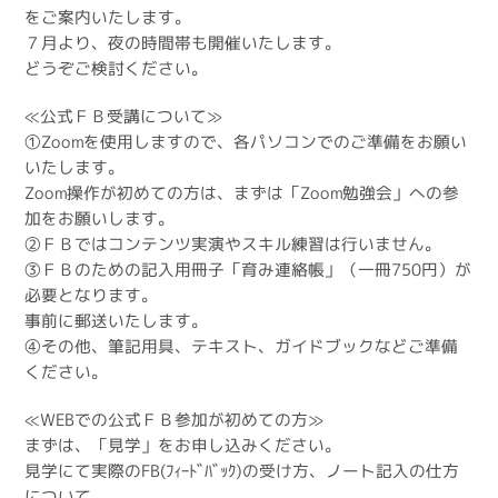
をご案内いたします。
７月より、夜の時間帯も開催いたします。
どうぞご検討ください。
≪公式ＦＢ受講について≫
①Zoomを使用しますので、各パソコンでのご準備をお願い
いたします。
Zoom操作が初めての方は、まずは「Zoom勉強会」への参
加をお願いします。
②ＦＢではコンテンツ実演やスキル練習は行いません。
③ＦＢのための記入用冊子「育み連絡帳」（一冊750円）が
必要となります。
事前に郵送いたします。
④その他、筆記用具、テキスト、ガイドブックなどご準備
ください。
≪WEBでの公式ＦＢ参加が初めての方≫
まずは、「見学」をお申し込みください。
見学にて実際のFB(ﾌｨｰﾄﾞﾊﾞｯｸ)の受け方、ノート記入の仕方
について