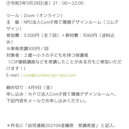
⑦令和3年5月28日(金）21：00～22:00
ツール：Zoom（オンライン）
主 催：NPO法人Com子育て環境デザインルーム（コムデ
ザイン）
参加費：3,500円（全７回）＋教材費：3060円（送料込
み）
※単発受講500円／回
対象者：２歳～小３の子どもを持つ保護者
（CSP連続講座などを受講したことがある方もご参加いただ
けます！)
E-mail：
com@comdesign-npo.com
締め切り：4月9日（金）
申し込み：ＮＰＯ法人Com子育て環境デザインルームへ、
下記内容をメールでお申し込みください。
＊件名に「幼児連続202104金曜夜 受講希望」 と記入、