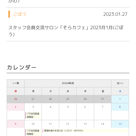
かわ）
ごぼう
2023.01.27
スタッフ会員交流サロン「そらカフェ」2023月1月(ごぼ
う)
カレンダー
＜＜前
2026年8月
次＞＞
日
月
火
水
木
金
土
26
27
28
29
30
31
1
2
3
4
5
6
7
8
CSP幼児版連
続講座
（2026年7月
～8月月曜夜：
9
10
11
12
13
14
15
オンライン）
CSP幼児版連
夏期休業のお知らせ（いわで・きのかわ）
続講座