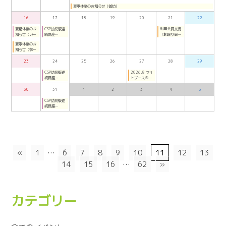
（2026年7月
夏季休業のお知らせ（御坊）
～8月月曜夜：
オンライン）
16
17
18
19
20
21
22
夏期休業のお
CSP幼児版連
利用会員交流
知らせ（いわ
続講座
「お喋り会」
で・きのか
（2026年7月
（ごぼう）
夏季休業のお
わ）
～8月月曜夜：
知らせ（御
オンライン）
坊）
23
24
25
26
27
28
29
CSP幼児版連
2026.8 フォ
続講座
トブースのご
（2026年7月
案内（ごぼ
～8月月曜夜：
う）
30
31
1
2
3
4
5
オンライン）
CSP幼児版連
続講座
（2026年7月
～8月月曜夜：
オンライン）
«
1
…
6
7
8
9
10
11
12
13
14
15
16
…
62
»
カテゴリー