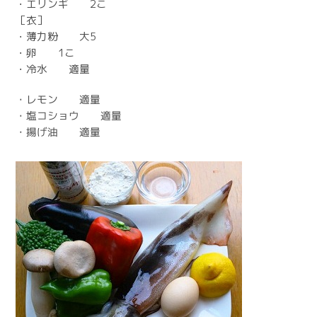
・エリンギ 2こ
［衣］
・薄力粉 大5
・卵 1こ
・冷水 適量
・レモン 適量
・塩コショウ 適量
・揚げ油 適量