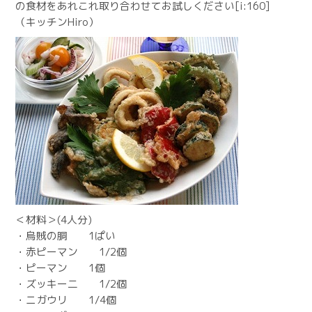
の食材をあれこれ取り合わせてお試しください[i:160]
（キッチンHiro）
＜材料＞(4人分)
・烏賊の胴 1ぱい
・赤ピーマン 1/2個
・ピーマン 1個
・ズッキー二 1/2個
・ニガウリ 1/4個