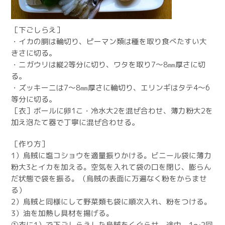
［下ごしらえ］
・イカの胴は輪切り、ピーマン類は種を取り食べたすい大
きさに切る。
・ニガウリは縦2等分に切り、ワタを取り7～8㎜厚さに切
る。
・ズッキーニは7～8㎜厚さに輪切り、エリンギはタテ4～6
等分に切る。
［衣］ボールに卵1こ・冷水大2を混ぜ合わせ、薄力粉大2を
加え泡たて器で丁寧に混ぜ合わせる。
［作り方］
1）烏賊に塩コショウを適量振りかける。ビニール袋に薄力
粉大3とイカを加える。空気を入れて袋の口を閉じ、膨らん
だ状態で袋を振る。（烏賊の表面に万遍なく粉をからませ
る）
2）烏賊と同様にして野菜類も袋に順次入れ、粉をつける。
3）油を加熱し具材を揚げる。
①衣に1）で下ごしらえした烏賊をくぐらせ、途中、1～2回