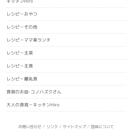
キッチンHiro
レシピ－おやつ
レシピ－その他
レシピ－ママ楽ランチ
レシピ－主菜
レシピ－主食
レシピ－離乳食
食育のお話-コノハズクさん
大人の食育－キッチンHiro
/
/
/
お問い合わせ
リンク
サイトマップ
団体について