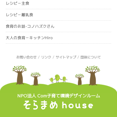
レシピ－主食
レシピ－離乳食
食育のお話-コノハズクさん
大人の食育－キッチンHiro
/
/
/
お問い合わせ
リンク
サイトマップ
団体について
NPO法人 Com子育て環境デザインルーム