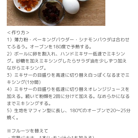
＜作り方＞
1）薄力粉・ベーキングパウダー・シナモンパウダは合わせ
てふるう。オーブンを180度で予熱する。
2）ボールに卵を割入れ、ハンドミキサー低速でミキシン
グ。砂糖を加えミキシングしたらサラダ油を少しずつ加え
ながらミキシング。
3）ミキサーの目盛りを高速に切り替え白っぽくなるまでミ
キシング(1分間)
4）ミキサーの目盛りを低速に切り替えオレンジジュースを
加える。続いて粉類を2回に分けて加える。なめらかになる
までミキシングする。
5）生地をマフィン型に長し、180℃のオーブンで20～25分
焼く。
※フルーツを替えて
・完熟バナナ 1本(レモン汁小1も加える)