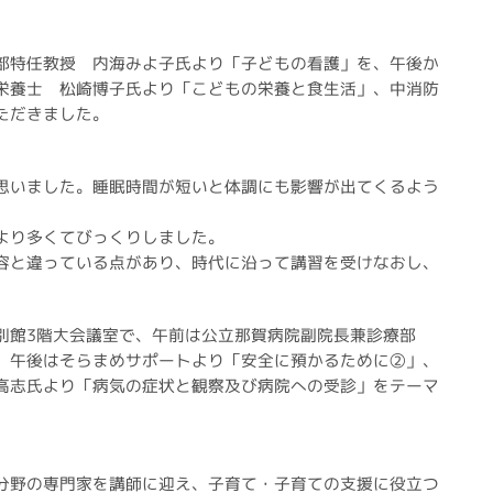
部特任教授 内海みよ子氏より「子どもの看護」を、午後か
栄養士 松崎博子氏より「こどもの栄養と食生活」、中消防
ただきました。
思いました。睡眠時間が短いと体調にも影響が出てくるよう
より多くてびっくりしました。
容と違っている点があり、時代に沿って講習を受けなおし、
。
館3階大会議室で、午前は公立那賀病院副院長兼診療部
、午後はそらまめサポートより「安全に預かるために②」、
高志氏より「病気の症状と観察及び病院への受診」をテーマ
分野の専門家を講師に迎え、子育て・子育ての支援に役立つ