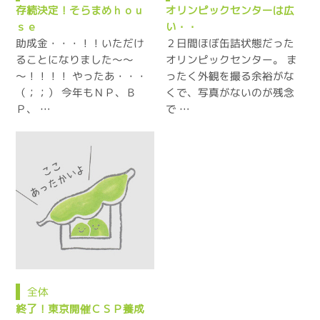
存続決定！そらまめｈｏｕ
オリンピックセンターは広
ｓｅ
い・・
助成金・・・！！いただけ
２日間ほぼ缶詰状態だった
ることになりました～～
オリンピックセンター。 ま
～！！！！ やったあ・・・
ったく外観を撮る余裕がな
（；；） 今年もＮＰ、Ｂ
くで、写真がないのが残念
Ｐ、 …
で …
全体
終了！東京開催ＣＳＰ養成