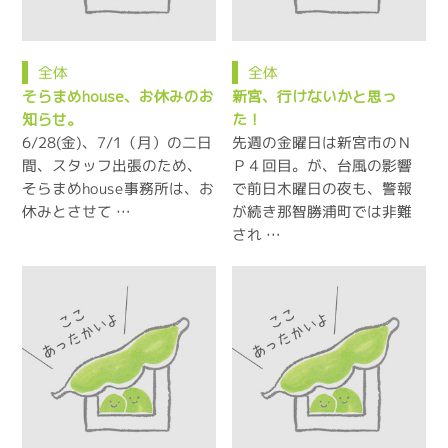
全体
全体
そらまめhouse、お休みのお
新宮、行けないかと思っ
知らせ。
た！
6/28(金)、7/1（月）の二日
先週の金曜日は新宮市のＮ
間、スタッフ出張のため、
Ｐ４回目。が、台風の影響
そらまめhouse事務所は、お
で前日木曜日の夜も、警報
休みとさせて …
が続き那智勝浦町では非難
され …