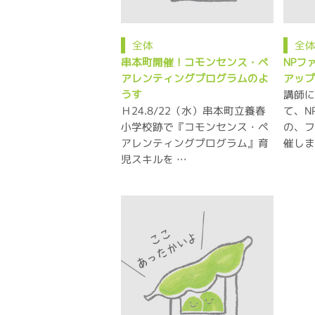
全体
全
串本町開催！コモンセンス・ペ
NPフ
アレンティングプログラムのよ
アッ
講師
うす
Ｈ24.8/22（水）串本町立養春
て、N
小学校跡で『コモンセンス・ペ
の、
アレンティングプログラム』育
催しま
児スキルを …