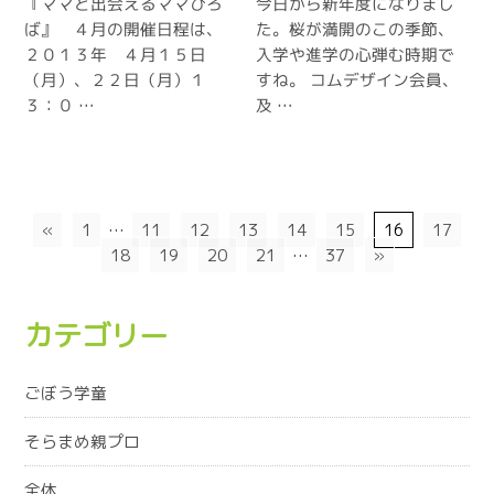
『ママと出会えるママひろ
今日から新年度になりまし
ば』 ４月の開催日程は、
た。桜が満開のこの季節、
２０１３年 ４月１５日
入学や進学の心弾む時期で
（月）、２２日（月）１
すね。 コムデザイン会員、
３：０ …
及 …
«
1
…
11
12
13
14
15
16
17
18
19
20
21
…
37
»
カテゴリー
ごぼう学童
そらまめ親プロ
全体