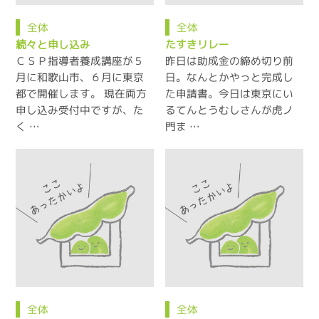
全体
全体
続々と申し込み
たすきリレー
ＣＳＰ指導者養成講座が５
昨日は助成金の締め切り前
月に和歌山市、６月に東京
日。なんとかやっと完成し
都で開催します。 現在両方
た申請書。今日は東京にい
申し込み受付中ですが、た
るてんとうむしさんが虎ノ
く …
門ま …
全体
全体