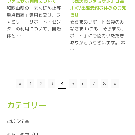
ファミサポ利用について
【御坊市ファミサポ】日高
和歌山県の「まん延防止等
川町/出張受付お休みのお知
重点措置」適用を受け、フ
らせ
ァミリー・サポート・セン
そらまめサポート会員のみ
ターの利用について、自治
なさま いつも「そらまめサ
体と …
ポート」にご協力いただき
ありがとうございます。 本
…
«
1
2
3
4
5
6
7
8
»
カテゴリー
ごぼう学童
そらまめ親プロ