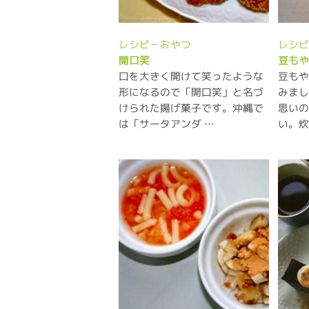
レシピ－おやつ
レシ
開口笑
豆も
口を大きく開けて笑ったような
豆も
形になるので「開口笑」と名づ
みま
けられた揚げ菓子です。沖縄で
思い
は「サータアンダ …
い。炊