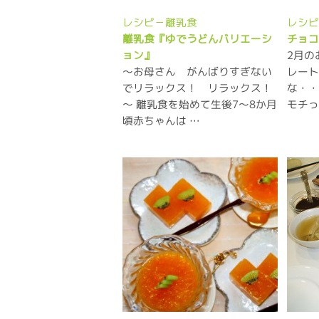
レシピ－離乳食
レシ
離乳食『ゆでうどんバリエーシ
チョ
2月の
ョン』
～お母さん がんばりすぎない
レー
でリラックス！ リラックス！
な・
～ 離乳食を始めて生後7～8か月
モチっ
頃赤ちゃんは …