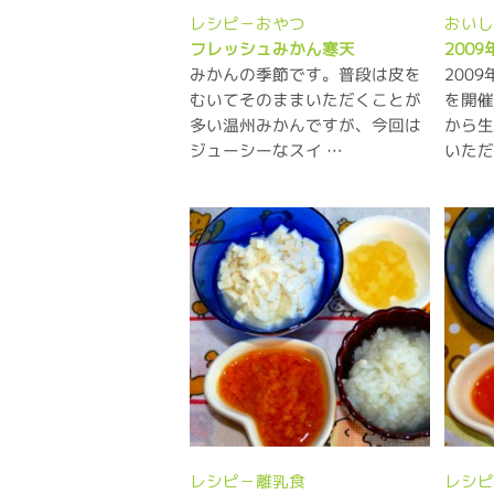
レシピ－おやつ
おい
フレッシュみかん寒天
200
みかんの季節です。普段は皮を
200
むいてそのままいただくことが
を開
多い温州みかんですが、今回は
から
ジューシーなスイ …
いただ
レシピ－離乳食
レシ