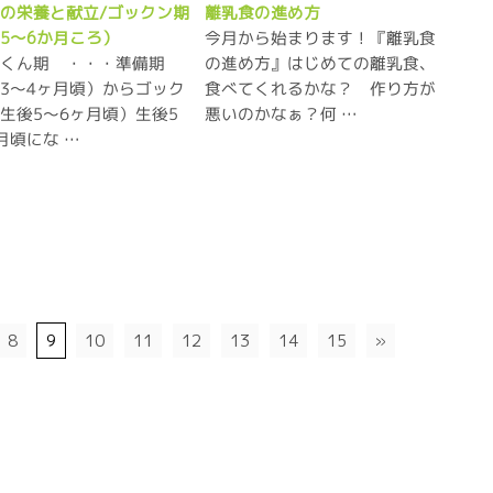
の栄養と献立/ゴックン期
離乳食の進め方
今月から始まります！『離乳食
後5～6か月ころ）
っくん期 ・・・準備期
の進め方』はじめての離乳食、
3～4ヶ月頃）からゴック
食べてくれるかな？ 作り方が
生後5～6ヶ月頃）生後5
悪いのかなぁ？何 …
月頃にな …
8
9
10
11
12
13
14
15
»