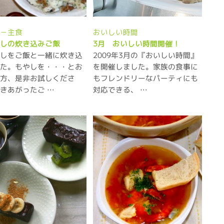
ピ－主食
おいしい時間
やしの炊き込みご飯
3月 おいしい時間開催！
やしをご飯と一緒に炊き込
2009年3月の『おいしい時間』
した。もやしを・・・とお
を開催しました。家族の食事に
の方、是非お試しくださ
もフレンドリーなパーティにも
きあがったご …
対応できる、 …