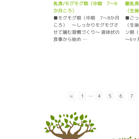
乳食/モグモグ期（中期 7～8
離乳食
か月ころ）
（生
■モグモグ期（中期 7～8か月
■ご
ころ） ～しっかりモグモグさ
（生後
せて噛む習慣づくり～ 液体状の
ン期（
食事から始め …
～6ヶ
«
1
…
4
5
6
7