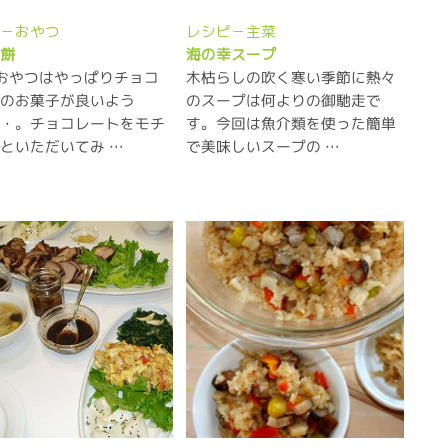
ピ－おやつ
レシピ－主菜
コ餅
海の幸スープ
おやつはやっぱりチョコ
木枯らしの吹く寒い季節に熱々
トのお菓子が良いよう
のスープは何よりの御馳走で
・・。チョコレートをモチ
す。今回は魚介類を使った簡単
といただいてみ …
で美味しいスープの …