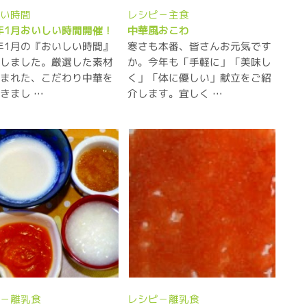
しい時間
レシピ－主食
9年1月おいしい時間開催！
中華風おこわ
9年1月の『おいしい時間』
寒さも本番、皆さんお元気です
催しました。厳選した素材
か。今年も「手軽に」「美味し
生まれた、こだわり中華を
く」「体に優しい」献立をご紹
きまし …
介します。宜しく …
ピ－離乳食
レシピ－離乳食