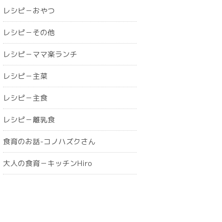
レシピ－おやつ
レシピ－その他
レシピ－ママ楽ランチ
レシピ－主菜
レシピ－主食
レシピ－離乳食
食育のお話-コノハズクさん
大人の食育－キッチンHiro